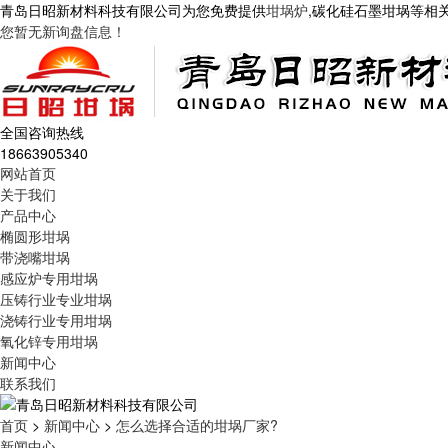
青岛日昭新材料科技有限公司为您免费提供
坩埚炉
,碳化硅石墨坩埚等相
您暂无新询盘信息！
全国咨询热线
18663905340
网站首页
关于我们
产品中心
椭圆形坩埚
带浇嘴坩埚
感应炉专用坩埚
压铸行业专业坩埚
浇铸行业专用坩埚
氧化锌专用坩埚
新闻中心
联系我们
首页
>
新闻中心
>
怎么选择合适的坩埚厂家?
新闻中心