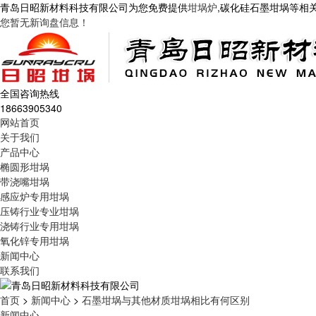
青岛日昭新材料科技有限公司为您免费提供
坩埚炉
,碳化硅石墨坩埚等相
您暂无新询盘信息！
全国咨询热线
18663905340
网站首页
关于我们
产品中心
椭圆形坩埚
带浇嘴坩埚
感应炉专用坩埚
压铸行业专业坩埚
浇铸行业专用坩埚
氧化锌专用坩埚
新闻中心
联系我们
首页
>
新闻中心
>
石墨坩埚与其他材质坩埚相比有何区别
新闻中心