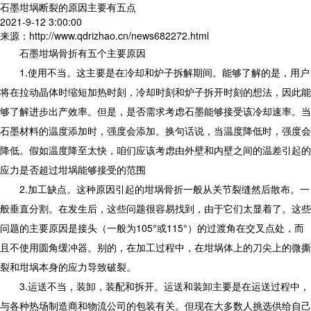
石墨坩埚断裂的原因主要有五点
2021-9-12 3:00:00
来源：http://www.qdrizhao.cn/news682272.html
石墨坩埚骨折有五个主要原因
1.使用不当。这主要是在冷却和炉子拆解期间。能够了解的是，用户
将在拉动晶体时缩短加热时刻，冷却时刻和炉子拆开时刻的想法，因此能
够了解进步出产效率。但是，是否需求考虑石墨能够接受该冷却速率。当
石墨材料的温度添加时，强度会添加。换句话说，当温度降低时，强度会
降低。假如温度降至太快，咱们应该考虑由外壁和内壁之间的温差引起的
应力是否超过坩埚能够接受的范围
2.加工缺点。这种原因引起的坩埚骨折一般从关节裂缝然后散布。一
般垂直分割。在发生后，这些问题很容易找到，由于它们太显着了。这些
问题的主要原因是接头（一般为105°或115°）的过渡角在交叉点处，而
且不使用圆角缓冲器。别的，在加工过程中，在坩埚体上的刀尖上的微撕
裂和坩埚本身的应力导致破裂。
3.运送不当，装卸，装配和拆开。运送和装卸主要是在运送过程中，
与各种热场制造商和物流公司的包装有关。但现在大多数人挑选供给自己