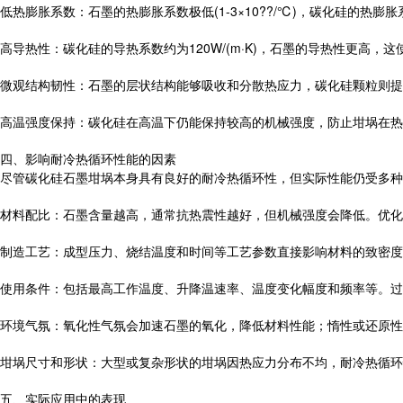
低热膨胀系数：石墨的热膨胀系数极低(1-3×10??/℃)，碳化硅的热膨
高导热性：碳化硅的导热系数约为120W/(m·K)，石墨的导热性更高
微观结构韧性：石墨的层状结构能够吸收和分散热应力，碳化硅颗粒则提
高温强度保持：碳化硅在高温下仍能保持较高的机械强度，防止坩埚在热
四、影响耐冷热循环性能的因素
尽管碳化硅石墨坩埚本身具有良好的耐冷热循环性，但实际性能仍受多种
材料配比：石墨含量越高，通常抗热震性越好，但机械强度会降低。优化
制造工艺：成型压力、烧结温度和时间等工艺参数直接影响材料的致密
使用条件：包括最高工作温度、升降温速率、温度变化幅度和频率等。过
环境气氛：氧化性气氛会加速石墨的氧化，降低材料性能；惰性或还原性
坩埚尺寸和形状：大型或复杂形状的坩埚因热应力分布不均，耐冷热循环
五、实际应用中的表现