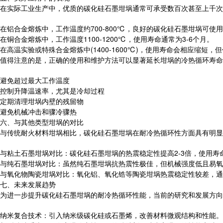
在实际工业生产中，优质的碳化硅石墨坩埚通常可承受数百次甚至上千次
在铝合金熔炼中，工作温度约700-800℃，良好的碳化硅石墨坩埚可使用6
在铜合金熔炼中，工作温度1100-1200℃，使用寿命通常为3-6个月。
在高温实验或特殊合金熔炼中(1400-1600℃)，使用寿命会相应缩短
值得注意的是，正确的使用和维护方法可以显著延长坩埚的冷热循环寿命
避免超过最大工作温度
控制升降温速率，尤其是冷却过程
定期清理坩埚内壁的残留物
避免机械冲击和骤冷骤热
六、与其他类型坩埚的对比
与传统耐火材料坩埚相比，碳化硅石墨坩埚在耐冷热循环性方面具有明显
与粘土石墨坩埚对比：碳化硅石墨坩埚的热震稳定性提高2-3倍，使用寿命延
与纯石墨坩埚对比：虽然纯石墨坩埚抗热震性极佳，但机械强度低且易氧
与氧化物陶瓷坩埚对比：氧化铝、氧化锆等陶瓷坩埚热震稳定性较差，通
七、未来发展趋势
为进一步提升碳化硅石墨坩埚的耐冷热循环性能，当前的研究和发展方向
纳米复合技术：引入纳米级碳化硅或石墨烯，改善材料微观结构和性能。