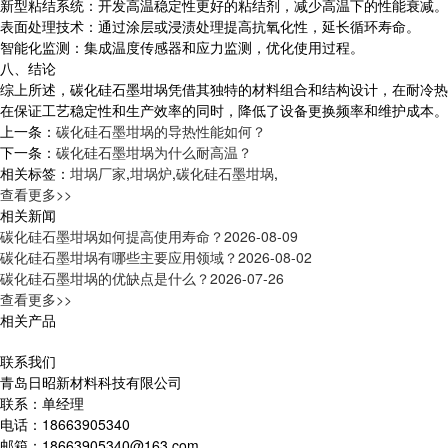
新型粘结系统：开发高温稳定性更好的粘结剂，减少高温下的性能衰减。
表面处理技术：通过涂层或浸渍处理提高抗氧化性，延长循环寿命。
智能化监测：集成温度传感器和应力监测，优化使用过程。
八、结论
综上所述，碳化硅石墨坩埚凭借其独特的材料组合和结构设计，在耐冷热
在保证工艺稳定性和生产效率的同时，降低了设备更换频率和维护成本。
上一条：
碳化硅石墨坩埚的导热性能如何？
下一条：
碳化硅石墨坩埚为什么耐高温？
相关标签：
坩埚厂家
,
坩埚炉
,
碳化硅石墨坩埚
,
查看更多>>
相关新闻
碳化硅石墨坩埚如何提高使用寿命？
2026-08-09
碳化硅石墨坩埚有哪些主要应用领域？
2026-08-02
碳化硅石墨坩埚的优缺点是什么？
2026-07-26
查看更多>>
相关产品
联系我们
青岛日昭新材料科技有限公司
联系：单经理
电话：18663905340
邮箱：18663905340@163.com