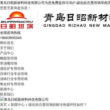
青岛日昭新材料科技有限公司为您免费提供
坩埚炉
,碳化硅石墨坩埚等相
您暂无新询盘信息！
全国咨询热线
18663905340
网站首页
关于我们
产品中心
椭圆形坩埚
带浇嘴坩埚
感应炉专用坩埚
压铸行业专业坩埚
浇铸行业专用坩埚
氧化锌专用坩埚
新闻中心
联系我们
首页
>
新闻中心
>
碳化硅石墨坩埚的耐冷热循环性如何？
新闻中心