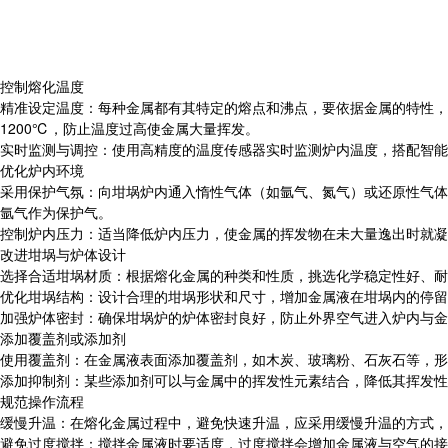
控制熔化温度
精准设定温度：每种金属都有其特定的熔点和沸点，要依据金属的特性，将坩
1200℃，防止温度过高使金属大量挥发。
实时监测与调控：使用高精度的温度传感器实时监测炉内温度，搭配智能
优化炉内环境
采用保护气氛：向坩埚炉内通入惰性气体（如氩气、氮气）或还原性气体
氩气作为保护气。
控制炉内压力：适当降低炉内压力，使金属的挥发物在未大量逸出时就凝
改进坩埚与炉体设计
选择合适坩埚材质：根据熔化金属的种类和性质，挑选化学稳定性好、耐
优化坩埚结构：设计合理的坩埚形状和尺寸，增加金属液在坩埚内的停留
加强炉体密封：确保坩埚炉的炉体密封良好，防止外界空气进入炉内与金
添加覆盖剂或添加剂
使用覆盖剂：在金属液表面添加覆盖剂，如木炭、玻璃粉、石灰石等，形
添加抑制剂：某些添加剂可以与金属中的挥发性元素结合，降低其挥发性
规范操作流程
缓慢升温：在熔化金属过程中，避免快速升温，应采用缓慢升温的方式，
避免过度搅拌：搅拌金属液时要适度，过度搅拌会增加金属液与空气的接