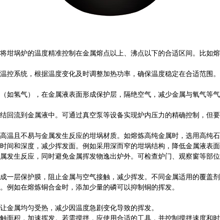
埚炉的温度精准控制在金属熔点以上、沸点以下的合适区间。比如熔化铝，其
温控系统，根据温度变化及时调整加热功率，确保温度稳定在合适范围。
（如氢气），在金属液表面形成保护层，隔绝空气，减少金属与氧气等气
结回流到金属液中。可通过真空泵等设备实现炉内压力的精确控制，但要
高温且不易与金属发生反应的坩埚材质。如熔炼高纯金属时，选用高纯石
时间和深度，减少挥发面。例如采用深而窄的坩埚结构，降低金属液表面
属发生反应，同时避免金属挥发物逸出炉外。可检查炉门、观察窗等部位
成一层保护膜，阻止金属与空气接触，减少挥发。不同金属适用的覆盖剂
。例如在熔炼铜合金时，添加少量的磷可以抑制铜的挥发。
让金属均匀受热，减少因温度急剧变化导致的挥发。
触面积，加速挥发。若需搅拌，应使用合适的工具，并控制搅拌速度和时