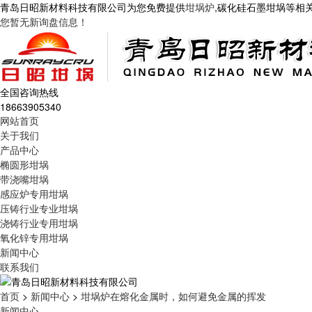
青岛日昭新材料科技有限公司为您免费提供
坩埚炉
,碳化硅石墨坩埚等相
您暂无新询盘信息！
全国咨询热线
18663905340
网站首页
关于我们
产品中心
椭圆形坩埚
带浇嘴坩埚
感应炉专用坩埚
压铸行业专业坩埚
浇铸行业专用坩埚
氧化锌专用坩埚
新闻中心
联系我们
首页
>
新闻中心
>
坩埚炉在熔化金属时，如何避免金属的挥发
新闻中心