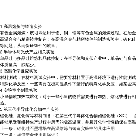
1.高温熔炼与铸造实验
有色金属熔炼：该坩埚适用于铝、铜、镁等有色金属的熔炼过程。在冶金
高温合金与精密铸件制造：在高温合金与精密铸件的制造实验中，碳化硅
等问题，从而保证铸件的质量。
2.半导体与光伏产业相关实验
单晶硅与多晶硅熔炼和晶体拉制：在半导体和光伏产业中，单晶硅与多晶
体质量高、缺陷少。
3.高温化学反应实验
材料测试：在材料测试实验中，需要将材料置于高温环境下进行性能测试
特殊化学反应：一些需要在极高温条件下进行的特殊化学反应，如某些高
4.实验室小剂量实验
小量物质加热或熔化：对于一些小量的物质需要进行加热、熔化或进行相
热。
5.第三代半导体化合物生产实验
碳化硅、氮化镓等材料制备：在第三代半导体化合物如碳化硅（SiC）、
能够承受和维持生产过程中所需的极高温度，并且其化学惰性确保在高温
上一条：
碳化硅石墨坩埚在高温熔炼与铸造实验中的具体应用
下一条：
如何安全使用坩埚炉？