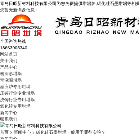
青岛日昭新材料科技有限公司为您免费提供
坩埚炉
,碳化硅石墨坩埚等相
您暂无新询盘信息！
全国咨询热线
18663905340
网站首页
关于我们
产品中心
椭圆形坩埚
带浇嘴坩埚
感应炉专用坩埚
压铸行业专业坩埚
浇铸行业专用坩埚
氧化锌专用坩埚
新闻中心
联系我们
首页
>
新闻中心
>
碳化硅石墨坩埚一般用于哪些实验？
新闻中心