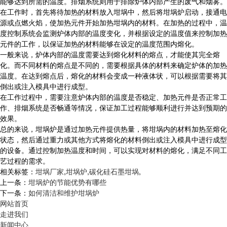
能够达到所需的温度。排烟系统则用于排除炉体内部产生的废气和烟雾。
在工作时，首先将待加热的材料放入坩埚中，然后将坩埚炉启动，接通电
源或点燃火焰，使加热元件开始加热坩埚内的材料。在加热的过程中，温
度控制系统会监测炉体内部的温度变化，并根据设定的温度值来控制加热
元件的工作，以保证加热的材料能够在设定的温度范围内熔化。
一般来说，炉体内部的温度需要达到熔化材料的熔点，才能使其完全熔
化。而不同材料的熔点是不同的，需要根据具体的材料来确定炉体的加热
温度。在达到熔点后，熔化的材料会变成一种液体状，可以根据需要将其
倒出或注入模具中进行成型。
在工作过程中，需要注意炉体内部的温度是否稳定、加热元件是否正常工
作、排烟系统是否畅通等情况，保证加工过程能够顺利进行并达到预期的
效果。
总的来说，坩埚炉是通过加热元件提供热量，将坩埚内的材料加热至熔化
状态，然后通过重力或其他方式将熔化的材料倒出或注入模具中进行成型
的设备。通过控制加热温度和时间，可以实现对材料的熔化，满足不同工
艺过程的需求。
相关标签：
坩埚厂家
,
坩埚炉
,
碳化硅石墨坩埚
,
上一条：
坩埚炉的节能优势有哪些
下一条：
如何清洁和维护坩埚炉
网站首页
走进我们
新闻中心